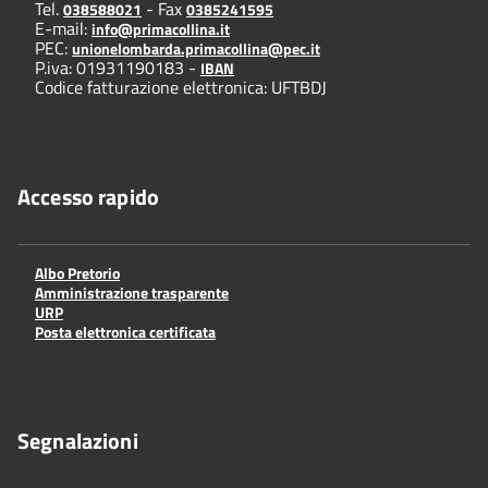
Tel.
- Fax
038588021
0385241595
E-mail:
info@primacollina.it
PEC:
unionelombarda.primacollina@pec.it
P.iva: 01931190183 -
IBAN
Codice fatturazione elettronica: UFTBDJ
Accesso rapido
Albo Pretorio
Amministrazione trasparente
URP
Posta elettronica certificata
Segnalazioni