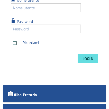
Nome utente
utente
Nome
utente
dimenticato
Password
Password
Password
dimenticata
Ricordami
LOGIN
Albo Pretorio