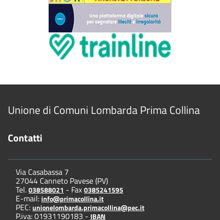
Unione di Comuni Lombarda Prima Collina
Contatti
Via Casabassa 7
27044 Canneto Pavese (PV)
Tel.
- Fax
038588021
0385241595
E-mail:
info@primacollina.it
PEC:
unionelombarda.primacollina@pec.it
P.iva: 01931190183 -
IBAN